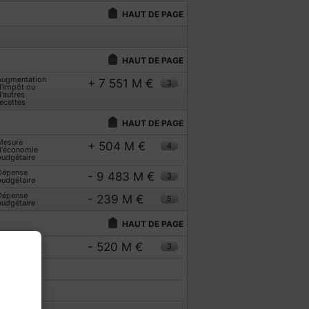
HAUT DE PAGE
HAUT DE PAGE
Augmentation
+ 7 551 M €
3
d'impôt ou
'autres
ecettes
HAUT DE PAGE
Mesure
+ 504 M €
4
d'économie
budgétaire
Dépense
- 9 483 M €
3
budgétaire
Dépense
- 239 M €
5
budgétaire
HAUT DE PAGE
Dépense
- 520 M €
3
budgétaire
IFFRÉE
IFFRÉE