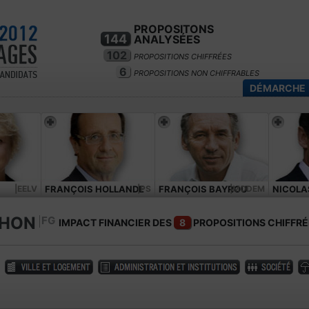
PROPOSITONS
144
ANALYSÉES
102
PROPOSITIONS CHIFFRÉES
6
PROPOSITIONS NON CHIFFRABLES
DÉMARCHE
|EELV
FRANÇOIS HOLLANDE
|PS
FRANÇOIS BAYROU
|MODEM
NICOLA
CHON
FG
IMPACT FINANCIER DES
8
PROPOSITIONS CHIFFRÉ