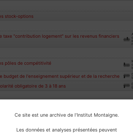
es stock-options
e taxe "contribution logement" sur les revenus financiers
d
r
s pôles de compétitivité
e budget de l'enseignement supérieur et de la recherche
olarité obligatoire de 3 à 18 ans
00 logements sociaux par an
Ce site est une archive de l'Institut Montaigne.
 loi SRU
DÉCH
 loyers
DÉCH
Les données et analyses présentées peuvent