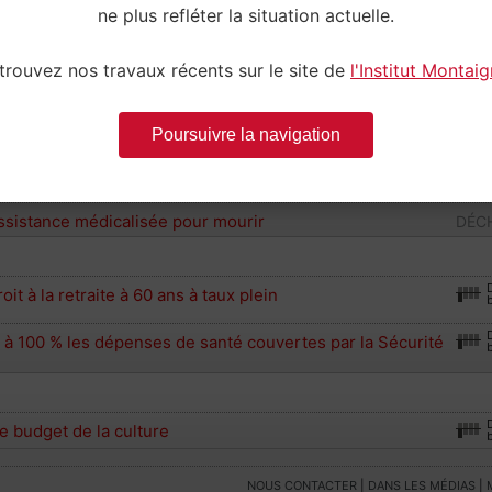
 réquisition des logements vacants
DÉCH
ne plus refléter la situation actuelle.
TITUTIONS
trouvez nos travaux récents sur le site de
l'Institut Montai
droit de vote aux étrangers aux élections locales
DÉCH
a proportionnelle aux élections
DÉCH
Poursuivre la navigation
au cumul des mandats
DÉCH
assistance médicalisée pour mourir
DÉCH
roit à la retraite à 60 ans à taux plein
à 100 % les dépenses de santé couvertes par la Sécurité
 budget de la culture
NOUS CONTACTER
|
DANS LES MÉDIAS
|