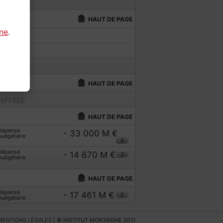
IFFRÉE
HAUT DE PAGE
gne
.
IFFRÉE
IFFRÉE
IFFRÉE
HAUT DE PAGE
IFFRÉE
HAUT DE PAGE
Dépense
- 33 000 M €
budgétaire
4
Dépense
- 14 670 M €
3
budgétaire
HAUT DE PAGE
Dépense
- 17 461 M €
5
budgétaire
MENTIONS LÉGALES
| © INSTITUT MONTAIGNE 2011