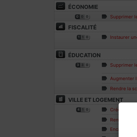
ÉCONOMIE
Supprimer l
0
0
0
FISCALITÉ
Instaurer un
1
1
0
ÉDUCATION
Supprimer le
3
3
0
Augmenter l
Rendre la sc
VILLE ET LOGEMENT
Créer 200 0
4
1
0
Renforcer la
Encadrer les