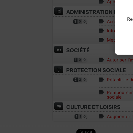
Appliquer la
ADMINISTRATION ET INS
Re
Accorder le 
3
0
0
Introduire l
Mettre fin 
SOCIÉTÉ
Autoriser l'
1
0
0
PROTECTION SOCIALE
Rétablir le d
2
2
0
Rembourser 
sociale
CULTURE ET LOISIRS
Augmenter le
1
1
0